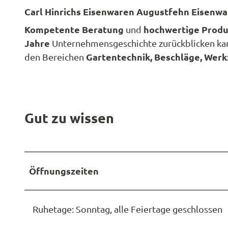
ktivitä
Them
offen
Carl Hinrichs Eisenwaren Augustfehn Eisenw
Radwa
en
Regio
Karte
Garte
Unterk
derkar
Kompetente Beratung
hochwertige Prod
und
Famili
Spezia
en
Jahre
Unternehmensgeschichte zurückblicken kan
Barrie
n- und
Hotel
Gastr
Gartentechnik, Beschläge, Wer
den Bereichen
Fahrra
Kinder
Reiser
verleih
ktivitä
Ferie
en
E-Bike-
Anrei
Ladest
Ferie
tionen
Gut zu wissen
Konta
Campi
ADFC
und
Route
Reise
paten
Öffnungszeiten
Pausc
Ruhetage: Sonntag, alle Feiertage geschlossen