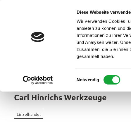
Z
u
Diese Webseite verwende
DE
Menü
Buchen
m
Webcam
Suche
Wir verwenden Cookies, um
I
anbieten zu können und di
n
Informationen zu Ihrer Ve
und Analysen weiter. Unse
h
zusammen, die Sie ihnen b
a
gesammelt haben.
l
t
Ammerland Touristik
E
Notwendig
Region &
i
Urlaubso
n
Carl Hinrichs Werkzeuge
w
Urlau
i
Rad
im
l
&
Einzelhandel
Überbl
l
Aktiv
i
Apen