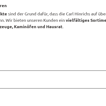
t
en
en
aren
n
nale
nbestellung
ns
unftsübersicht
t
ukte
sind der Grund dafür, dass die Carl Hinrichs auf üb
e
litäten
vielfältiges Sortim
n. Wir bieten unseren Kunden ein
refrei
s
onomie
kzeuge, Kaminöfen und Hausrat
.
d
a
ücktrittsversicherung
t
nwohnungen
se
a
nhäuser
kt
ng
n
mobil
halangebote