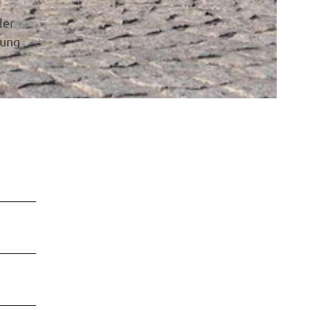
der
lung