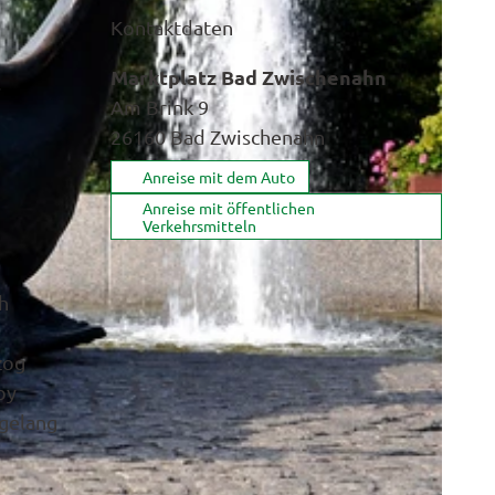
Kontaktdaten
Marktplatz Bad Zwischenahn
s
Am Brink 9
26160
Bad Zwischenahn
Anreise mit dem Auto
Anreise mit öffentlichen
Verkehrsmitteln
h
zog
by
 gelang