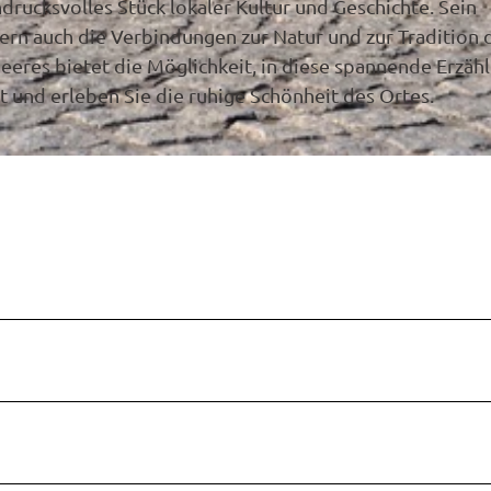
drucksvolles Stück lokaler Kultur und Geschichte. Sein
dern auch die Verbindungen zur Natur und zur Tradition 
eeres bietet die Möglichkeit, in diese spannende Erzäh
t und erleben Sie die ruhige Schönheit des Ortes.