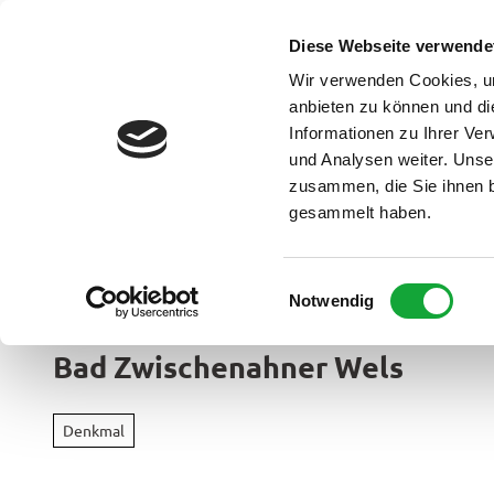
Z
u
Diese Webseite verwende
DE
Menü
Buchen
m
Webcam
Suche
Wir verwenden Cookies, um
I
anbieten zu können und di
n
Informationen zu Ihrer Ve
und Analysen weiter. Unse
h
zusammen, die Sie ihnen b
a
gesammelt haben.
l
t
Ammerland Touristik
E
Notwendig
Region &
i
Urlaubso
n
Bad Zwischenahner Wels
w
Urlau
i
Rad
im
l
&
Denkmal
Überbl
l
Aktiv
i
Apen