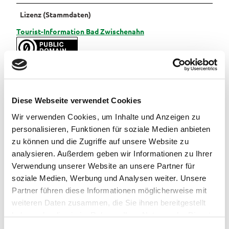
r
m
Lizenz (Stammdaten)
Pauschalangebote
Tourist-Information Bad Zwischenahn
Diese Webseite verwendet Cookies
In der Nähe
Wir verwenden Cookies, um Inhalte und Anzeigen zu
Auf der Karte anschauen
personalisieren, Funktionen für soziale Medien anbieten
zu können und die Zugriffe auf unsere Website zu
analysieren. Außerdem geben wir Informationen zu Ihrer
Veranstaltung
Verwendung unserer Website an unsere Partner für
soziale Medien, Werbung und Analysen weiter. Unsere
Sehenswertes
Partner führen diese Informationen möglicherweise mit
weiteren Daten zusammen, die Sie ihnen bereitgestellt
Touren
haben oder die sie im Rahmen Ihrer Nutzung der Dienste
gesammelt haben.