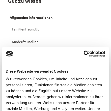
Gut zu wissen
d
Pauschalangebote
b
l
Allgemeine Informationen
i
c
Familienfreundlich
k
Kinderfreundlich
Kapazität
Anzahl Betten
4
Gesamtzahl der Zimmer
0
Diese Webseite verwendet Cookies
Anzahl der Ferienwohnungen
1
Wir verwenden Cookies, um Inhalte und Anzeigen zu
personalisieren, Funktionen für soziale Medien anbieten
Erreichbarkeit / Lage
zu können und die Zugriffe auf unsere Website zu
analysieren. Außerdem geben wir Informationen zu Ihrer
Ruhige Lage
Verwendung unserer Website an unsere Partner für
soziale Medien, Werbung und Analysen weiter. Unsere