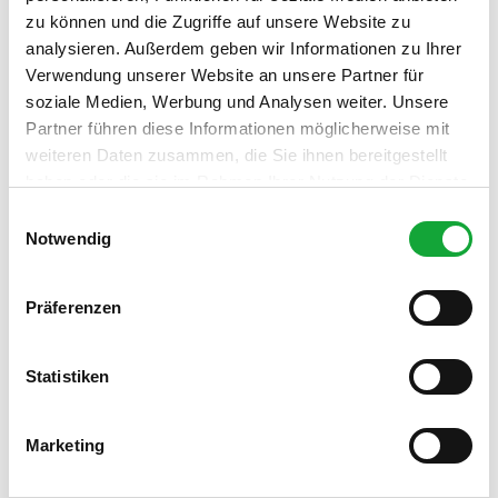
Englisch, Deutsch, Niederländisch
zu können und die Zugriffe auf unsere Website zu
analysieren. Außerdem geben wir Informationen zu Ihrer
Familien/Kinder
Verwendung unserer Website an unsere Partner für
soziale Medien, Werbung und Analysen weiter. Unsere
Kinderhochstuhl
Partner führen diese Informationen möglicherweise mit
weiteren Daten zusammen, die Sie ihnen bereitgestellt
Zahlungsmöglichkeiten
haben oder die sie im Rahmen Ihrer Nutzung der Dienste
Überweisung
gesammelt haben.
E
Notwendig
i
Weitere Infos
n
Anreisen können Sie wenn nichts anderes vereinbart ist ab
w
Präferenzen
15.00 Uhr,
i
die Abreise sollte bis 10:00 Uhr erfolgen
l
l
Statistiken
Ansprechpartner:in
i
Kornelia und Helmut Oeltjen
g
Marketing
u
Kontaktdaten
n