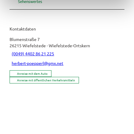
l
Sehenswertes
Kontaktdaten
Blumenstraße 7
26215
Wiefelstede
- Wiefelstede-Ortskern
(0049) 4402 86 21 225
herbert-poepperl@gmx.net
Anreise mit dem Auto
Anreise mit öffentlichen Verkehrsmitteln