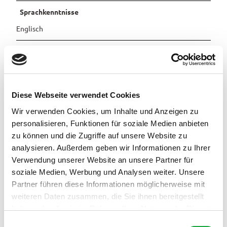
Sprachkenntnisse
Englisch
Familien/Kinder
Kinderhochstuhl
Diese Webseite verwendet Cookies
Zahlungsmöglichkeiten
Wir verwenden Cookies, um Inhalte und Anzeigen zu
Überweisung
personalisieren, Funktionen für soziale Medien anbieten
zu können und die Zugriffe auf unsere Website zu
Weitere Infos
analysieren. Außerdem geben wir Informationen zu Ihrer
Bettwäsche und Handtücher werden kostenfrei gestellt.
Verwendung unserer Website an unsere Partner für
Die Endreinigung ist im Übernachtungspreis inkludiert.
soziale Medien, Werbung und Analysen weiter. Unsere
Von Süden kommend A29 an Oldenburg vorbei, Abfahrt
Partner führen diese Informationen möglicherweise mit
Rastede-Wiefelstede.Nach ca.2 km biegen Sie rechts ab, aus
weiteren Daten zusammen, die Sie ihnen bereitgestellt
der Landstrasse wird ab dem Ortsschild die Hauptstrasse. Sie
fahren an Tankstelle (links)vorbei.
haben oder die sie im Rahmen Ihrer Nutzung der Dienste
nach 200mtr.befindet sich rechts eine Fahrschule danach
gesammelt haben.
E