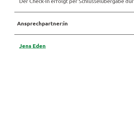
Der Check-In erfolgt per Schlüsselübergabe du
Ansprechpartner:in
Jens Eden