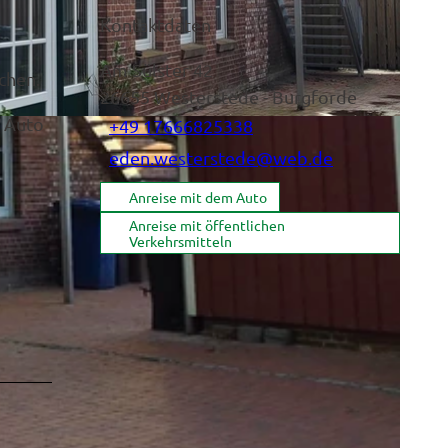
Kontaktdaten
Am Sülster 42
ichen.
26655
Westerstede
- Burgforde
 Auto
+49 17666825338
eden.westerstede@web.de
Anreise mit dem Auto
Anreise mit öffentlichen
Verkehrsmitteln