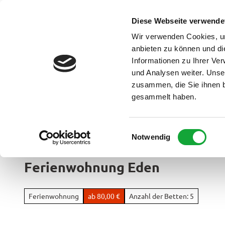
Z
u
Diese Webseite verwende
DE
Menü
Buchen
m
Webcam
Suche
Wir verwenden Cookies, um
I
anbieten zu können und di
n
Informationen zu Ihrer Ve
und Analysen weiter. Unse
h
zusammen, die Sie ihnen b
a
gesammelt haben.
l
t
Ammerland Touristik
E
Notwendig
Region &
i
Urlaubso
n
Ferienwohnung Eden
w
Urlau
i
Rad
im
l
&
Ferienwohnung
ab 80,00 €
Anzahl der Betten: 5
Überbl
l
Aktiv
i
Apen