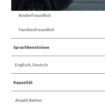
2
1
2
2
Kinderfreundlich
0
2
Familienfreundlich
6
0
6
Sprachkenntnisse
0
7
Englisch, Deutsch
_
2
0
Kapazität
3
0
1
Anzahl Betten
1