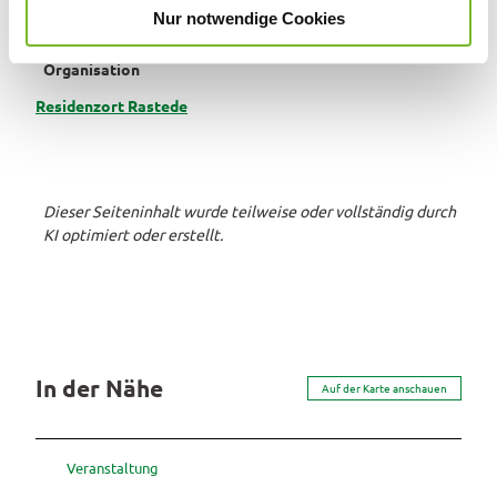
Nur notwendige Cookies
Nichtraucherlokal
a
h
Organisation
l
Residenzort Rastede
Dieser Seiteninhalt wurde teilweise oder vollständig durch
KI optimiert oder erstellt.
In der Nähe
Auf der Karte anschauen
Veranstaltung