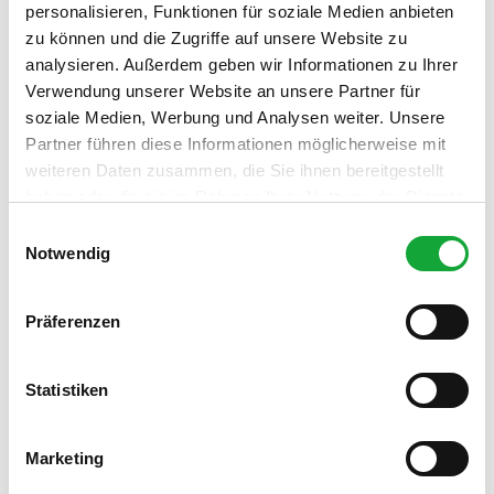
personalisieren, Funktionen für soziale Medien anbieten
Organisation
zu können und die Zugriffe auf unsere Website zu
Residenzort Rastede
analysieren. Außerdem geben wir Informationen zu Ihrer
Verwendung unserer Website an unsere Partner für
Lizenz (Stammdaten)
soziale Medien, Werbung und Analysen weiter. Unsere
Residenzort Rastede GmbH
Partner führen diese Informationen möglicherweise mit
weiteren Daten zusammen, die Sie ihnen bereitgestellt
haben oder die sie im Rahmen Ihrer Nutzung der Dienste
gesammelt haben.
E
Notwendig
i
n
w
In der Nähe
Auf der Karte anschauen
Präferenzen
i
l
l
Statistiken
Veranstaltung
i
g
Marketing
Sehenswertes
u