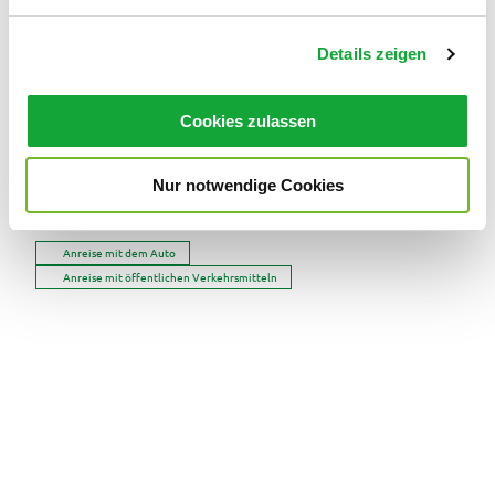
n
Touren
g
Details zeigen
s
a
u
Cookies zulassen
Pächter/Betreiber
s
w
Bahnhofstraße 11
26180
Rastede
Nur notwendige Cookies
a
h
04402 939970
l
Anreise mit dem Auto
Anreise mit öffentlichen Verkehrsmitteln