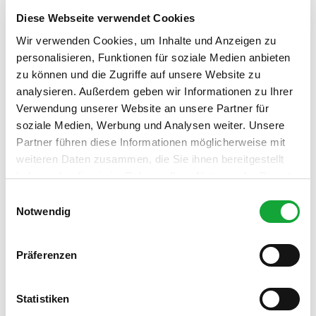
Diese Webseite verwendet Cookies
PKW-Parkplatz am Haus
Wir verwenden Cookies, um Inhalte und Anzeigen zu
Kinder-Spielecke im Lokal
personalisieren, Funktionen für soziale Medien anbieten
zu können und die Zugriffe auf unsere Website zu
analysieren. Außerdem geben wir Informationen zu Ihrer
Freies WLAN
Verwendung unserer Website an unsere Partner für
Küchenangebote
soziale Medien, Werbung und Analysen weiter. Unsere
Partner führen diese Informationen möglicherweise mit
Frühstück
weiteren Daten zusammen, die Sie ihnen bereitgestellt
haben oder die sie im Rahmen Ihrer Nutzung der Dienste
gesammelt haben.
Selbstbedienung
E
Notwendig
i
Organisation
n
w
Stadt Westerstede
Präferenzen
i
l
l
Statistiken
i