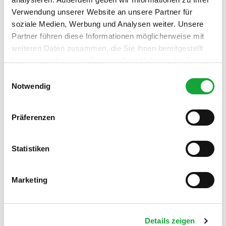
Verwendung unserer Website an unsere Partner für
soziale Medien, Werbung und Analysen weiter. Unsere
Partner führen diese Informationen möglicherweise mit
weiteren Daten zusammen, die Sie ihnen bereitgestellt
In der Nähe
Auf der Karte anschauen
haben oder die sie im Rahmen Ihrer Nutzung der Dienste
gesammelt haben.
E
Notwendig
i
Veranstaltung
n
w
Präferenzen
Sehenswertes
i
l
Touren
l
Statistiken
i
g
Marketing
u
Pächter/Betreiber
n
Hauptstraße 59
g
26188
Edewecht
Details zeigen
s