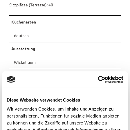
r
r
Sitzplätze (Terrasse): 40
_
Pauschalangebote
e
t
r
o
_
Küchenarten
r
b
t
r
deutsch
e
-
n
t
Ausstattung
c
h
Wickelraum
e
n
Küchenangebote
Frühstück
Diese Webseite verwendet Cookies
Selbstbedienung
Wir verwenden Cookies, um Inhalte und Anzeigen zu
personalisieren, Funktionen für soziale Medien anbieten
Organisation
zu können und die Zugriffe auf unsere Website zu
Gemeinde Edewecht
analysieren. Außerdem geben wir Informationen zu Ihrer