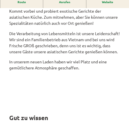
Asiatische Spezialitäten
Westerstede
Route
Anrufen
Website
ngebote
Überblick
und Navigation
Alle
Veranstaltungen
Themen
Kommt vorbei und probiert exotische Gerichte der
Wiefelstede
Parklandschaft
Rennradtouren
& Führungen
asiatischen Küche. Zum mitnehmen, aber Sie können unsere
Alle Themen
Sehenswürdigkeiten
Spezialitäten natürlich auch vor Ort genießen!
Übersicht
Rhododendronblüte
Wanderwege
Park der Gärten
Service
Freizeit
Die Verarbeitung von Lebensmitteln ist unsere Leidenschaft!
Rhododendron
Veranstaltungskalender
Landschaftsfenster
Service
Alle
Alle
Wir sind ein Familienbetrieb aus Vietnam und bei uns wird
park Hobbie
Alle
Hörstationen
Theme
Buchen
Themen
Frische GROß geschrieben, denn uns ist es wichtig, dass
Führungen
Rhododendron
Tage
Theme
n
unsere Gäste unsere asiatischen Gerichte genießen können.
park Gristede
des
Alle
Gesundheit
n
Prospektbestellung
STADTRADELN
Wasser
offenen
Themen
In unserem neuen Laden haben wir viel Platz und eine
Radwa
aktivitä
Regionale
Gartens
Kartenbestellung
gemütlichere Atmosphäre geschaffen.
nderkar
ten
Unterkunftsübersicht
Spezialitäten
ten
Familie
Barrierefrei
Fahrrad
Hotels
Gastronomie
n- und
verleih
Kindera
Reiserücktrittsversicherung
Ferienwohnungen
E-Bike-
ktivität
Ladesta
Anreise
en
Ferienhäuser
tionen
Kontakt
ADFC
Camping
Gut zu wissen
Routen
und
paten
Reisemobil