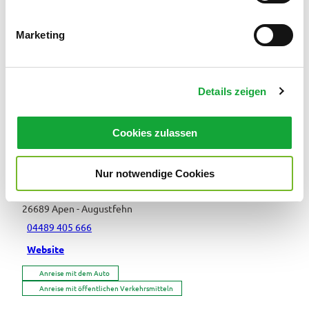
i
g
Veranstaltung
Marketing
u
n
Sehenswertes
g
Details zeigen
s
Touren
a
u
Cookies zulassen
s
w
Pächter/Betreiber
Nur notwendige Cookies
a
h
Hauptstraße 482
l
26689
Apen
- Augustfehn
04489 405 666
Website
Anreise mit dem Auto
Anreise mit öffentlichen Verkehrsmitteln