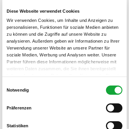
Barzahlung vor Ort
Diese Webseite verwendet Cookies
Küchenangebote
Wir verwenden Cookies, um Inhalte und Anzeigen zu
personalisieren, Funktionen für soziale Medien anbieten
Abholservice
zu können und die Zugriffe auf unsere Website zu
analysieren. Außerdem geben wir Informationen zu Ihrer
Organisation
Verwendung unserer Website an unsere Partner für
Verkehrsverein in der Gemeinde Apen e.V.
soziale Medien, Werbung und Analysen weiter. Unsere
Partner führen diese Informationen möglicherweise mit
Lizenz (Stammdaten)
weiteren Daten zusammen, die Sie ihnen bereitgestellt
Verkehrsverein in der Gemeinde Apen e.V.
haben oder die sie im Rahmen Ihrer Nutzung der Dienste
gesammelt haben.
E
Notwendig
i
n
w
Präferenzen
i
l
In der Nähe
Auf der Karte anschauen
l
Statistiken