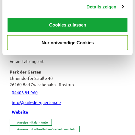
Details zeigen
s
a
Veranstaltung
u
Cookies zulassen
s
Essen & Trinken
w
Nur notwendige Cookies
a
h
l
Veranstaltungsort
Park der Gärten
Elmendorfer Straße 40
26160
Bad Zwischenahn
- Rostrup
04403 81 960
info@park-der-gaerten.de
Website
Anreise mit dem Auto
Anreise mit öffentlichen Verkehrsmitteln