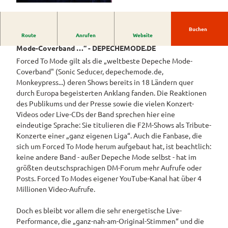
Westerstede
ngebote
Überblick
und Navigation
Alle
© Niko Schmuck |
CC-BY-SA
Veranstaltungen
Themen
Wiefelstede
Parklandschaft
Rennradtouren
& Führungen
Buchen
Route
Anrufen
Website
Alle Themen
„... Gänsehautstimmung! ... die einzige relevante Depeche-
Sehenswürdigkeiten
Übersicht
Rhododendronblüte
Wanderwege
Mode-Coverband …“ - DEPECHEMODE.DE
Park der Gärten
Service
Freizeit
Forced To Mode gilt als die „weltbeste Depeche Mode-
Rhododendron
Veranstaltungskalender
Landschaftsfenster
Service
Alle
Alle
Coverband" (Sonic Seducer, depechemode․de,
park Hobbie
Alle
Hörstationen
Theme
Buchen
Themen
Führungen
Monkeypress...) deren Shows bereits in 18 Ländern quer
Rhododendron
Tage
Theme
n
durch Europa begeisterten Anklang fanden. Die Reaktionen
park Gristede
des
Alle
Gesundheit
n
Prospektbestellung
STADTRADELN
Wasser
des Publikums und der Presse sowie die vielen Konzert-
offenen
Themen
Radwa
aktivitä
Videos oder Live-CDs der Band sprechen hier eine
Regionale
Gartens
Kartenbestellung
nderkar
ten
eindeutige Sprache: Sie titulieren die F2M-Shows als Tribute-
Unterkunftsübersicht
Spezialitäten
ten
Familie
Konzerte einer „ganz eigenen Liga“. Auch die Fanbase, die
Barrierefrei
Fahrrad
Hotels
Gastronomie
n- und
sich um Forced To Mode herum aufgebaut hat, ist beachtlich:
verleih
Kindera
keine andere Band - außer Depeche Mode selbst - hat im
Reiserücktrittsversicherung
Ferienwohnungen
E-Bike-
ktivität
größten deutschsprachigen DM-Forum mehr Aufrufe oder
Ladesta
Anreise
en
Posts. Forced To Modes eigener YouTube-Kanal hat über 4
Ferienhäuser
tionen
Millionen Video-Aufrufe.
Kontakt
ADFC
Camping
Routen
Doch es bleibt vor allem die sehr energetische Live-
und
paten
Performance, die „ganz-nah-am-Original-Stimmen“ und die
Reisemobil