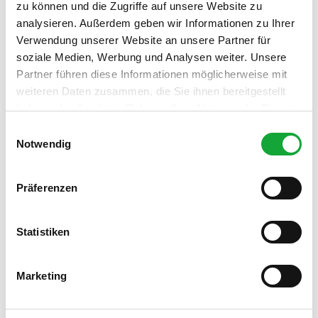
Gut zu wissen
zu können und die Zugriffe auf unsere Website zu
analysieren. Außerdem geben wir Informationen zu Ihrer
Verwendung unserer Website an unsere Partner für
Preisinformationen
soziale Medien, Werbung und Analysen weiter. Unsere
Partner führen diese Informationen möglicherweise mit
Infos siehe Ticketlink
weiteren Daten zusammen, die Sie ihnen bereitgestellt
haben oder die sie im Rahmen Ihrer Nutzung der Dienste
Organisation
gesammelt haben.
E
Bad Zwischenahner Touristik GmbH
Notwendig
i
n
Lizenz (Stammdaten)
w
Präferenzen
Christine Post
i
l
l
Statistiken
i
g
Marketing
u
n
In der Nähe
Auf der Karte anschauen
g