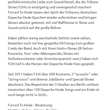
perfektionistische Liebe zum Sound-Detail, die die Tribute-
Shows F2Ms so einzigartig und unvergesslich machen!
Pauschalangebote
Forced To Mode lassen den Spirit der früheren, ikonischen
Depeche Mode-Epochen wieder auferstehen und bringen
diesen absolut gekonnt, mit viel Raffinesse in Show und
Sound zurück auf die große Bühne.
Dabei zählen stetig wechselnde Setlists sowie selten,
bisweilen noch nie live gespielte DM-Songs zum großen
Credo der Band. Auch mit ihren Motto-Shows (B-Seiten-
Konzerte, Tour- oder Albenspecials, Shows mit
Sinfonieorchester oder Streicherquartett uvm.) haben sich
F2M tief in die Herzen der Depeche Mode-Fans gespielt.
Seit 2011 haben F2M über 500 Konzerte, 3 "acoustic" oder
"string-tours" und diverse Jubiläums- und Special-Shows
absolviert. Das Repertoire der 3 Musiker aus Berlin umfasst
inzwischen über 130 Depeche Mode Songs und ein Ende ist
noch lange nicht in Sicht...
Forced To Mode - Besetzung: