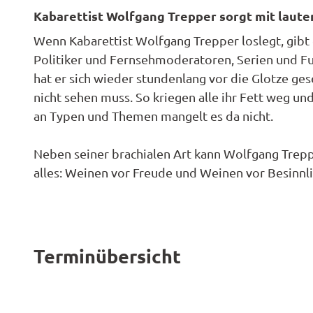
ktivitä
Them
offen
Kabarettist Wolfgang Trepper sorgt mit laute
Radwa
en
Regio
Karte
Garte
Unterk
derkar
Wenn Kabarettist Wolfgang Trepper loslegt, gibt es
Famili
Spezia
en
Politiker und Fernsehmoderatoren, Serien und Fu
Barrie
n- und
Hotel
Gastr
hat er sich wieder stundenlang vor die Glotze ges
Fahrra
Kinder
Reiser
nicht sehen muss. So kriegen alle ihr Fett weg un
verleih
ktivitä
Ferie
an Typen und Themen mangelt es da nicht.
en
E-Bike-
Anrei
Ladest
Ferie
Neben seiner brachialen Art kann Wolfgang Treppe
tionen
Konta
Campi
alles: Weinen vor Freude und Weinen vor Besinnli
ADFC
und
Route
Reise
paten
Pausc
Terminübersicht