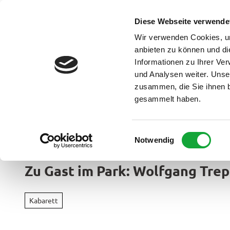
Z
u
Diese Webseite verwende
DE
Menü
Buchen
m
Webcam
Suche
Wir verwenden Cookies, um
I
anbieten zu können und di
n
Informationen zu Ihrer Ve
und Analysen weiter. Unse
h
zusammen, die Sie ihnen b
a
gesammelt haben.
l
t
Ammerland Touristik
E
Notwendig
Region &
i
Urlaubso
n
Zu Gast im Park: Wolfgang Trepp
w
Urlau
i
Rad
im
l
&
Kabarett
Überbl
l
Aktiv
i
Apen