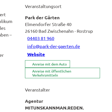
Veranstaltungsort
ert
Park der Gärten
blikum
Elmendorfer Straße 40
les
26160
Bad Zwischenahn
- Rostrup
aben –
04403 81 960
info@park-der-gaerten.de
Website
er
Anreise mit dem Auto
Anreise mit öffentlichen
Verkehrsmitteln
Veranstalter
Agentur
MITUNSKANNMAN.REDEN.