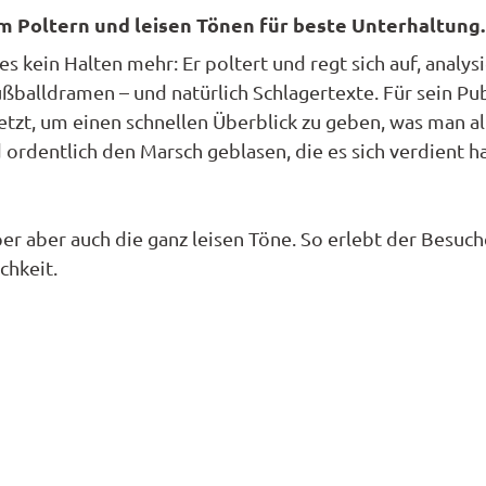
t
en
en
m Poltern und leisen Tönen für beste Unterhaltung.
n
nale
nbestellung
ns
unftsübersicht
t
 kein Halten mehr: Er poltert und regt sich auf, analysi
e
litäten
ßballdramen – und natürlich Schlagertexte. Für sein Pu
refrei
s
onomie
etzt, um einen schnellen Überblick zu geben, was man al
d
a
ücktrittsversicherung
d ordentlich den Marsch geblasen, die es sich verdient h
t
nwohnungen
se
a
nhäuser
r aber auch die ganz leisen Töne. So erlebt der Besuch
kt
ng
chkeit.
n
mobil
halangebote