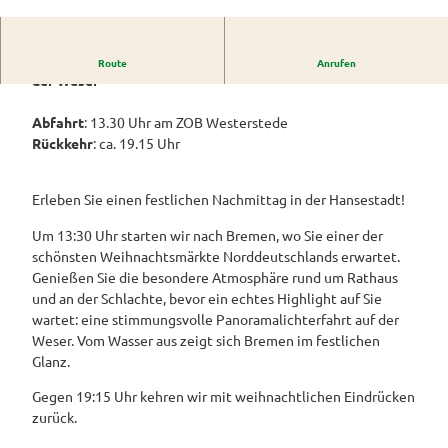
Westerstede
ngebote
©
CC-BY-SA
Überblick
und Navigation
Alle
Veranstaltungen
Themen
Wiefelstede
Parklandschaft
Rennradtouren
& Führungen
Tagesfahrt: Weihnachtsmarkt Bremen & Schifffahrt auf
Route
Anrufen
Alle Themen
Sehenswürdigkeiten
der Weser
Übersicht
Rhododendronblüte
Wanderwege
Park der Gärten
Service
Freizeit
Rhododendron
Abfahrt
: 13.30 Uhr am ZOB Westerstede
Veranstaltungskalender
Landschaftsfenster
Service
Alle
Alle
park Hobbie
Rückkehr
: ca. 19.15 Uhr
Alle
Hörstationen
Theme
Buchen
Themen
Führungen
Rhododendron
Tage
Theme
n
park Gristede
des
Alle
Gesundheit
n
Prospektbestellung
STADTRADELN
Erleben Sie einen festlichen Nachmittag in der Hansestadt!
Wasser
offenen
Themen
Radwa
aktivitä
Regionale
Gartens
Kartenbestellung
Um 13:30 Uhr starten wir nach Bremen, wo Sie einer der
nderkar
ten
Unterkunftsübersicht
Spezialitäten
schönsten Weihnachtsmärkte Norddeutschlands erwartet.
ten
Familie
Barrierefrei
Genießen Sie die besondere Atmosphäre rund um Rathaus
Fahrrad
Hotels
Gastronomie
n- und
und an der Schlachte, bevor ein echtes Highlight auf Sie
verleih
Kindera
Reiserücktrittsversicherung
wartet: eine stimmungsvolle Panoramalichterfahrt auf der
Ferienwohnungen
E-Bike-
ktivität
Weser. Vom Wasser aus zeigt sich Bremen im festlichen
Ladesta
Anreise
en
Ferienhäuser
Glanz.
tionen
Kontakt
ADFC
Gegen 19:15 Uhr kehren wir mit weihnachtlichen Eindrücken
Camping
Routen
zurück.
und
paten
Reisemobil