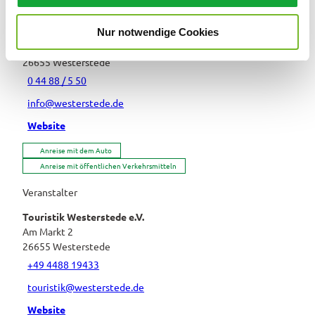
Veranstaltungsort
w
Nur notwendige Cookies
Treffpunkt: ZOB Westerstede
a
Albert-Post-Platz
h
26655
Westerstede
l
0 44 88 / 5 50
info@westerstede.de
Website
Anreise mit dem Auto
Anreise mit öffentlichen Verkehrsmitteln
Veranstalter
Touristik Westerstede e.V.
Am Markt 2
26655
Westerstede
+49 4488 19433
touristik@westerstede.de
Website