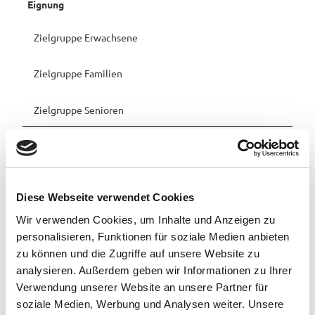
Eignung
Zielgruppe Erwachsene
Zielgruppe Familien
Zielgruppe Senioren
Preisinformationen
Preis Erwachsener: 50,00 €
Diese Webseite verwendet Cookies
Stornobedingungen:
- kostenfreie Stornierung bis einschließlich 15.11.2026
Wir verwenden Cookies, um Inhalte und Anzeigen zu
- 20% der Gesamtkosten bei Absage ab dem 16.11.2026
personalisieren, Funktionen für soziale Medien anbieten
- 50% der Gesamtkosten bei Absage ab dem 26.11.2026
zu können und die Zugriffe auf unsere Website zu
- keine Erstattung der Gesamtkosten bei Absage am Fahrtag
analysieren. Außerdem geben wir Informationen zu Ihrer
Verwendung unserer Website an unsere Partner für
Organisation
soziale Medien, Werbung und Analysen weiter. Unsere
Stadt Westerstede