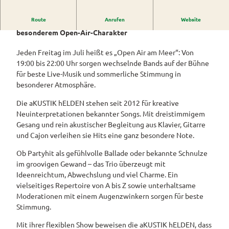
Westerstede
ngebote
Überblick
und Navigation
Alle
Veranstaltungen
Themen
Route
Anrufen
Website
Jeden Freitag im Juli gibt es Live-Musik mit ganz
Wiefelstede
Parklandschaft
Rennradtouren
& Führungen
besonderem Open-Air-Charakter
Alle Themen
Sehenswürdigkeiten
Übersicht
Rhododendronblüte
Wanderwege
Park der Gärten
Jeden Freitag im Juli heißt es „Open Air am Meer“: Von
Service
Freizeit
Rhododendron
Veranstaltungskalender
19:00 bis 22:00 Uhr sorgen wechselnde Bands auf der Bühne
Landschaftsfenster
Service
Alle
Alle
park Hobbie
für beste Live-Musik und sommerliche Stimmung in
Alle
Hörstationen
Theme
Buchen
Themen
Führungen
Rhododendron
Tage
besonderer Atmosphäre.
Theme
n
park Gristede
des
Alle
Gesundheit
n
Prospektbestellung
STADTRADELN
Wasser
Die aKUSTIK hELDEN stehen seit 2012 für kreative
offenen
Themen
Radwa
aktivitä
Neuinterpretationen bekannter Songs. Mit dreistimmigem
Regionale
Gartens
Kartenbestellung
nderkar
ten
Gesang und rein akustischer Begleitung aus Klavier, Gitarre
Unterkunftsübersicht
Spezialitäten
ten
und Cajon verleihen sie Hits eine ganz besondere Note.
Familie
Barrierefrei
Fahrrad
Hotels
Gastronomie
n- und
Ob Partyhit als gefühlvolle Ballade oder bekannte Schnulze
verleih
Kindera
Reiserücktrittsversicherung
im groovigen Gewand – das Trio überzeugt mit
Ferienwohnungen
E-Bike-
ktivität
Ideenreichtum, Abwechslung und viel Charme. Ein
Ladesta
Anreise
en
Ferienhäuser
vielseitiges Repertoire von A bis Z sowie unterhaltsame
tionen
Moderationen mit einem Augenzwinkern sorgen für beste
Kontakt
ADFC
Camping
Stimmung.
Routen
und
paten
Mit ihrer flexiblen Show beweisen die aKUSTIK hELDEN, dass
Reisemobil