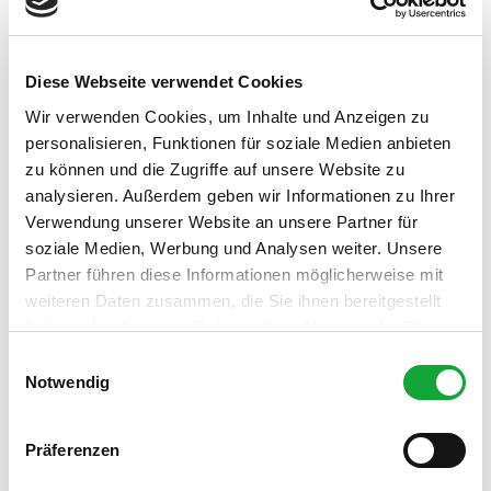
für Individualgäste
Sprachkenntnisse
Diese Webseite verwendet Cookies
Deutsch, Englisch
Wir verwenden Cookies, um Inhalte und Anzeigen zu
personalisieren, Funktionen für soziale Medien anbieten
Anreise & Parken
zu können und die Zugriffe auf unsere Website zu
Die Freilichtbühne im Kurpark Bad Zwischenahn ist ein
analysieren. Außerdem geben wir Informationen zu Ihrer
beliebter Veranstaltungsort, eingebettet in den idyllischen
Verwendung unserer Website an unsere Partner für
Kurpark mit Blick auf das Zwischenahner Meer. Sie bietet
soziale Medien, Werbung und Analysen weiter. Unsere
eine einzigartige Kulisse für Konzerte, Theateraufführungen
und andere kulturelle Events unter freiem Himmel.
Partner führen diese Informationen möglicherweise mit
weiteren Daten zusammen, die Sie ihnen bereitgestellt
Parkplatz an der Touristinformation, Auf dem hohen Ufer 24,
haben oder die sie im Rahmen Ihrer Nutzung der Dienste
26160 Bad Zwischenahn
gesammelt haben.
E
Notwendig
i
Preisinformationen
n
w
kostenfrei
Präferenzen
i