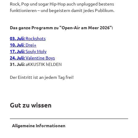
Rock, Pop und sogar Hip-Hop auch unplugged bestens
Pauschalangebote
funktionieren – und begeistern damit jedes Publikum.
Das ganze Programm zu "
Open-Air am Meer 2026
":
03. Juli:
Rockshots
10. Juli
: Drei+
17. Juli:
Souly Moly
24. Juli:
Valentine Boys
31. Juli:
aKKUSTIK hELDEN
Der Eintritt ist an jedem Tag frei!
Gut zu wissen
Allgemeine Informationen