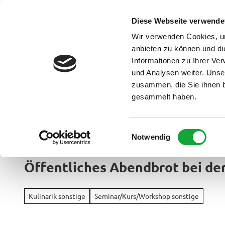
Z
u
Diese Webseite verwende
DE
Menü
Buchen
m
Webcam
Suche
Wir verwenden Cookies, um
I
anbieten zu können und di
n
Informationen zu Ihrer Ve
und Analysen weiter. Unse
h
zusammen, die Sie ihnen b
a
gesammelt haben.
l
t
Ammerland Touristik
E
Notwendig
Region &
i
Urlaubso
n
Öffentliches Abendbrot bei de
w
Urlau
i
Rad
im
l
&
Kulinarik sonstige
Seminar/Kurs/Workshop sonstige
Überbl
l
Aktiv
i
Apen