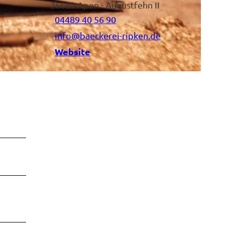
26689
Apen
- Augustfehn II
04489 40 56 90
info@baeckerei-ripken.de
Website