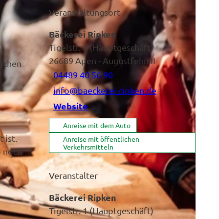
Veranstaltungsort
Bäckerei Ripken
Tigelstr. 1 (Hauptgeschäft)
m
26689
Apen
- Augustfehn II
lichen
04489 40 56 90
info@baeckerei-ripken.de
Website
Anreise mit dem Auto
 ist.
Anreise mit öffentlichen
Verkehrsmitteln
b noch
Veranstalter
Bäckerei Ripken
Tigelstr. 1 (Hauptgeschäft)