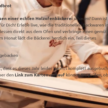
t
en
en
dbrot
n
nale
nbestellung
ns
unftsübersicht
t
e
litäten
ssen einer echten Holzofenbäckerei
schauen? Dann ist
refrei
s
ür Dich! Erlebe live, wie die traditionellen Backwaren i
onomie
d
a
dessen direkt aus dem Ofen und verbringe einen gemüt
ücktrittsversicherung
t
nwohnungen
 Monat lädt die Bäckerei herzlich ein, Teil dieses
se
a
nhäuser
 gebacken
kt
ng
n
, dass es dieses Jahr leider bereits komplett ausgebucht
mobil
Link zum Kartenverkauf
Über den
können Sie prüfen, o
halangebote