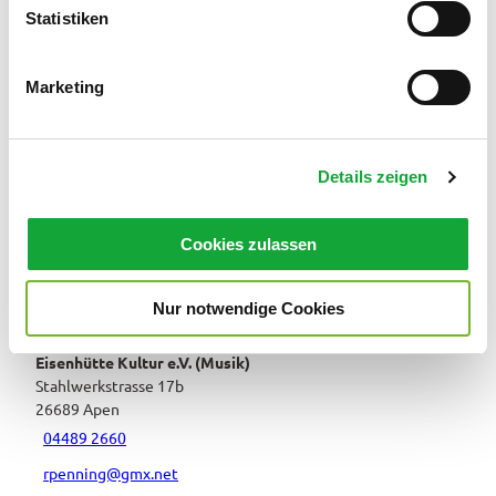
l
Statistiken
Veranstaltungsort
i
g
Eisenhütte Kultur e.V. (Musik)
Marketing
Stahlwerkstrasse 17b
u
26689
Apen
n
04489 2660
g
Details zeigen
s
rpenning@gmx.net
a
Website
u
Cookies zulassen
s
Anreise mit dem Auto
Anreise mit öffentlichen Verkehrsmitteln
w
Nur notwendige Cookies
a
Veranstalter
h
Eisenhütte Kultur e.V. (Musik)
l
Stahlwerkstrasse 17b
26689
Apen
04489 2660
rpenning@gmx.net