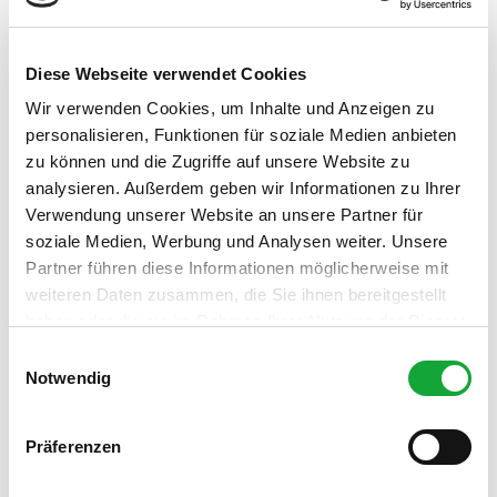
Verkehrsverein in der Gemeinde Apen e.V.
Lizenz (Stammdaten)
Diese Webseite verwendet Cookies
Verkehrsverein in der Gemeinde Apen e.V.
Wir verwenden Cookies, um Inhalte und Anzeigen zu
personalisieren, Funktionen für soziale Medien anbieten
zu können und die Zugriffe auf unsere Website zu
analysieren. Außerdem geben wir Informationen zu Ihrer
Verwendung unserer Website an unsere Partner für
soziale Medien, Werbung und Analysen weiter. Unsere
Partner führen diese Informationen möglicherweise mit
In der Nähe
Auf der Karte anschauen
weiteren Daten zusammen, die Sie ihnen bereitgestellt
haben oder die sie im Rahmen Ihrer Nutzung der Dienste
gesammelt haben.
E
Veranstaltung
Notwendig
i
n
Essen & Trinken
w
Präferenzen
i
l