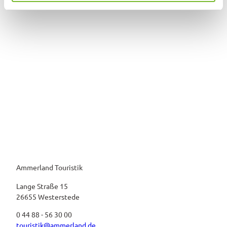
h
l
Ammerland Touristik
Lange Straße 15
26655 Westerstede
0 44 88 - 56 30 00
touristik@ammerland.de