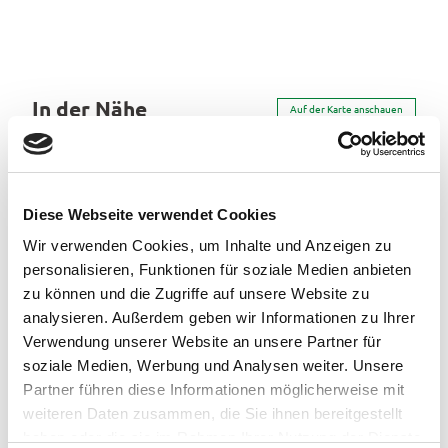
Pauschalangebote
In der Nähe
Auf der Karte anschauen
Veranstaltung
Diese Webseite verwendet Cookies
Essen & Trinken
Wir verwenden Cookies, um Inhalte und Anzeigen zu
personalisieren, Funktionen für soziale Medien anbieten
zu können und die Zugriffe auf unsere Website zu
analysieren. Außerdem geben wir Informationen zu Ihrer
Veranstaltungsort
Verwendung unserer Website an unsere Partner für
Mehrgenerationenhaus CASA
soziale Medien, Werbung und Analysen weiter. Unsere
Am Marktplatz 1
Partner führen diese Informationen möglicherweise mit
26215
Wiefelstede
- Metjendorf
weiteren Daten zusammen, die Sie ihnen bereitgestellt
04 41 / 36 11 02 34
haben oder die sie im Rahmen Ihrer Nutzung der Dienste