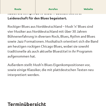
Westerstede
ngebote
Überblick
und Navigation
Alle
Mush ’n‘ Blues kommen das dritte Mal zu uns – erstmals
Veranstaltungen
Themen
Route
Anrufen
Website
Wiefelstede
Parklandschaft
Rennradtouren
& Führungen
haben sie im April 2019 unser Publikum mit ihrer
Alle Themen
Sehenswürdigkeiten
Leidenschaft für den Blues begeistert.
Übersicht
Rhododendronblüte
Wanderwege
Park der Gärten
Service
Rockiger Blues aus Norddeutschland – Mush ’n‘ Blues sind
Freizeit
Rhododendron
Veranstaltungskalender
Landschaftsfenster
Service
vier Musiker aus Norddeutschland mit über 30 Jahren
Alle
Alle
park Hobbie
Alle
Hörstationen
Bühnenerfahrung in diversen Rock, Blues, Rythm and Blues
Theme
Buchen
Themen
Führungen
Rhododendron
Tage
Theme
sowie Jazz Formationen. Musikalisch orientiert sich die Band
n
park Gristede
des
Alle
Gesundheit
n
Prospektbestellung
am heutigen rockigen Chicago Blues, wobei sie sowohl
STADTRADELN
Wasser
offenen
Themen
Radwa
traditionelle als auch aktuelle Bluestitel in ihr Programm
aktivitä
Regionale
Gartens
Kartenbestellung
nderkar
aufgenommen hat.
ten
Unterkunftsübersicht
Spezialitäten
ten
Familie
Barrierefrei
Außerdem stellt Mush’n Blues Eigenkompositionen vor,
Fahrrad
Hotels
Gastronomie
n- und
sowie einige Klassiker, die mit plattdeutschen Texten neu
verleih
Kindera
Reiserücktrittsversicherung
interpretiert werden.
Ferienwohnungen
E-Bike-
ktivität
Ladesta
Anreise
en
Ferienhäuser
tionen
Kontakt
ADFC
Camping
Routen
und
paten
Terminübersicht
Reisemobil