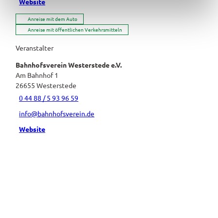
Website
l
Anreise mit dem Auto
Anreise mit öffentlichen Verkehrsmitteln
Veranstalter
Bahnhofsverein Westerstede e.V.
Am Bahnhof 1
26655
Westerstede
0 44 88 / 5 93 96 59
info@bahnhofsverein.de
Website