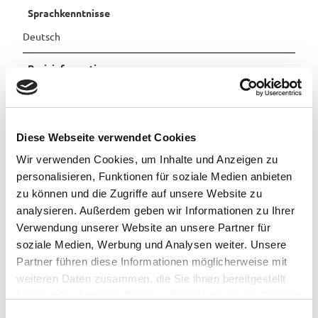
Sprachkenntnisse
Deutsch
Preisinformationen
Preis Erwachsener: 18,00 €
Preis ermäßigt: 15,00 €
Diese Webseite verwendet Cookies
Wir verwenden Cookies, um Inhalte und Anzeigen zu
Organisation
personalisieren, Funktionen für soziale Medien anbieten
Stadt Westerstede
zu können und die Zugriffe auf unsere Website zu
analysieren. Außerdem geben wir Informationen zu Ihrer
Lizenz (Stammdaten)
Verwendung unserer Website an unsere Partner für
soziale Medien, Werbung und Analysen weiter. Unsere
Stadt Westerstede
Partner führen diese Informationen möglicherweise mit
weiteren Daten zusammen, die Sie ihnen bereitgestellt
haben oder die sie im Rahmen Ihrer Nutzung der Dienste
gesammelt haben.
E