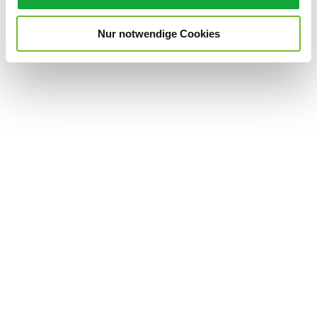
s
w
Nur notwendige Cookies
a
h
l