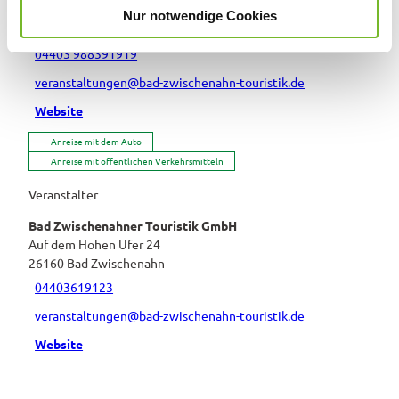
Auf dem Hohen Ufer 20
Nur notwendige Cookies
a
26160
Bad Zwischenahn
h
04403 988391919
l
veranstaltungen@bad-zwischenahn-touristik.de
Website
Anreise mit dem Auto
Anreise mit öffentlichen Verkehrsmitteln
Veranstalter
Bad Zwischenahner Touristik GmbH
Auf dem Hohen Ufer 24
26160
Bad Zwischenahn
04403619123
veranstaltungen@bad-zwischenahn-touristik.de
Website