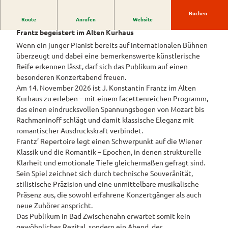
Westerstede
ngebote
Überblick
und Navigation
Alle
Buchen
Veranstaltungen
Themen
Route
Anrufen
Website
Ein Abend zwischen Klassik und Romantik: J. Konstantin
Wiefelstede
Parklandschaft
Rennradtouren
& Führungen
Frantz begeistert im Alten Kurhaus
Alle Themen
Sehenswürdigkeiten
Übersicht
Wenn ein junger Pianist bereits auf internationalen Bühnen
Rhododendronblüte
Wanderwege
Park der Gärten
Service
überzeugt und dabei eine bemerkenswerte künstlerische
Freizeit
Rhododendron
Veranstaltungskalender
Landschaftsfenster
Service
Reife erkennen lässt, darf sich das Publikum auf einen
Alle
Alle
park Hobbie
Alle
Hörstationen
besonderen Konzertabend freuen.
Theme
Buchen
Themen
Führungen
Rhododendron
Tage
Theme
Am 14. November 2026 ist J. Konstantin Frantz im Alten
n
park Gristede
des
Alle
Gesundheit
n
Kurhaus zu erleben – mit einem facettenreichen Programm,
Prospektbestellung
STADTRADELN
Wasser
offenen
Themen
das einen eindrucksvollen Spannungsbogen von Mozart bis
Radwa
aktivitä
Regionale
Gartens
Kartenbestellung
Rachmaninoff schlägt und damit klassische Eleganz mit
nderkar
ten
Unterkunftsübersicht
Spezialitäten
romantischer Ausdruckskraft verbindet.
ten
Familie
Barrierefrei
Frantz’ Repertoire legt einen Schwerpunkt auf die Wiener
Fahrrad
Hotels
Gastronomie
n- und
Klassik und die Romantik – Epochen, in denen strukturelle
verleih
Kindera
Reiserücktrittsversicherung
Klarheit und emotionale Tiefe gleichermaßen gefragt sind.
Ferienwohnungen
E-Bike-
ktivität
Sein Spiel zeichnet sich durch technische Souveränität,
Ladesta
Anreise
en
Ferienhäuser
stilistische Präzision und eine unmittelbare musikalische
tionen
Präsenz aus, die sowohl erfahrene Konzertgänger als auch
Kontakt
ADFC
Camping
neue Zuhörer anspricht.
Routen
und
Das Publikum in Bad Zwischenahn erwartet somit kein
paten
Reisemobil
gewöhnliches Rezital, sondern ein Abend, der