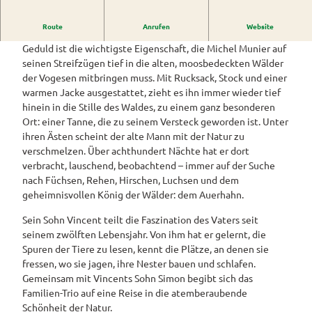
Westerstede
ngebote
Überblick
und Navigation
Alle
Dokumentarfilm-Monat vom 7.4 - 28.4.2027
Veranstaltungen
Themen
Route
Anrufen
Website
Wiefelstede
Parklandschaft
Rennradtouren
& Führungen
Geduld ist die wichtigste Eigenschaft, die Michel Munier auf
Alle Themen
Sehenswürdigkeiten
Übersicht
Rhododendronblüte
seinen Streifzügen tief in die alten, moosbedeckten Wälder
Wanderwege
Park der Gärten
Service
der Vogesen mitbringen muss. Mit Rucksack, Stock und einer
Freizeit
Rhododendron
Veranstaltungskalender
Landschaftsfenster
Service
warmen Jacke ausgestattet, zieht es ihn immer wieder tief
Alle
Alle
park Hobbie
Alle
Hörstationen
hinein in die Stille des Waldes, zu einem ganz besonderen
Theme
Buchen
Themen
Führungen
Rhododendron
Tage
Theme
Ort: einer Tanne, die zu seinem Versteck geworden ist. Unter
n
park Gristede
des
Alle
Gesundheit
n
Prospektbestellung
ihren Ästen scheint der alte Mann mit der Natur zu
STADTRADELN
Wasser
offenen
Themen
Radwa
verschmelzen. Über achthundert Nächte hat er dort
aktivitä
Regionale
Gartens
Kartenbestellung
nderkar
verbracht, lauschend, beobachtend – immer auf der Suche
ten
Unterkunftsübersicht
Spezialitäten
ten
nach Füchsen, Rehen, Hirschen, Luchsen und dem
Familie
Barrierefrei
geheimnisvollen König der Wälder: dem Auerhahn.
Fahrrad
Hotels
Gastronomie
n- und
verleih
Kindera
Reiserücktrittsversicherung
Sein Sohn Vincent teilt die Faszination des Vaters seit
Ferienwohnungen
E-Bike-
ktivität
seinem zwölften Lebensjahr. Von ihm hat er gelernt, die
Ladesta
Anreise
en
Spuren der Tiere zu lesen, kennt die Plätze, an denen sie
Ferienhäuser
tionen
fressen, wo sie jagen, ihre Nester bauen und schlafen.
Kontakt
ADFC
Camping
Gemeinsam mit Vincents Sohn Simon begibt sich das
Routen
und
Familien-Trio auf eine Reise in die atemberaubende
paten
Reisemobil
Schönheit der Natur.