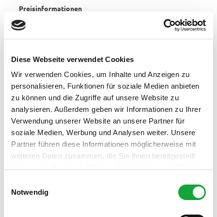
Preisinformationen
Preise folgen..
Organisation
Diese Webseite verwendet Cookies
Stadt Westerstede
Wir verwenden Cookies, um Inhalte und Anzeigen zu
Lizenz (Stammdaten)
personalisieren, Funktionen für soziale Medien anbieten
zu können und die Zugriffe auf unsere Website zu
Stadt Westerstede
analysieren. Außerdem geben wir Informationen zu Ihrer
Verwendung unserer Website an unsere Partner für
soziale Medien, Werbung und Analysen weiter. Unsere
Partner führen diese Informationen möglicherweise mit
weiteren Daten zusammen, die Sie ihnen bereitgestellt
haben oder die sie im Rahmen Ihrer Nutzung der Dienste
In der Nähe
gesammelt haben.
Auf der Karte anschauen
E
Notwendig
i
n
Veranstaltung