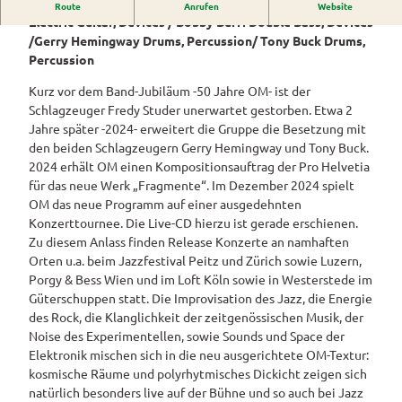
Urs Leimgruber Soprano Saxophone / Christy Doran
Westerstede
Route
Anrufen
Website
ngebote
Überblick
und Navigation
Alle
Electric Guitar, Devices / Bobby Burri Double Bass, Devices
Veranstaltungen
Themen
/Gerry Hemingway Drums, Percussion/ Tony Buck Drums,
Wiefelstede
Parklandschaft
Rennradtouren
& Führungen
Percussion
Alle Themen
Sehenswürdigkeiten
Übersicht
Rhododendronblüte
Wanderwege
Park der Gärten
Kurz vor dem Band-Jubiläum -50 Jahre OM- ist der
Service
Freizeit
Rhododendron
Schlagzeuger Fredy Studer unerwartet gestorben. Etwa 2
Veranstaltungskalender
Landschaftsfenster
Service
Alle
Alle
park Hobbie
Jahre später -2024- erweitert die Gruppe die Besetzung mit
Alle
Hörstationen
Theme
Buchen
Themen
Führungen
Rhododendron
den beiden Schlagzeugern Gerry Hemingway und Tony Buck.
Tage
Theme
n
park Gristede
2024 erhält OM einen Kompositionsauftrag der Pro Helvetia
des
Alle
Gesundheit
n
Prospektbestellung
STADTRADELN
Wasser
für das neue Werk „Fragmente“. Im Dezember 2024 spielt
offenen
Themen
Radwa
aktivitä
Regionale
OM das neue Programm auf einer ausgedehnten
Gartens
Kartenbestellung
nderkar
ten
Unterkunftsübersicht
Spezialitäten
Konzerttournee. Die Live-CD hierzu ist gerade erschienen.
ten
Familie
Zu diesem Anlass finden Release Konzerte an namhaften
Barrierefrei
Fahrrad
Hotels
Gastronomie
n- und
Orten u.a. beim Jazzfestival Peitz und Zürich sowie Luzern,
verleih
Kindera
Reiserücktrittsversicherung
Porgy & Bess Wien und im Loft Köln sowie in Westerstede im
Ferienwohnungen
E-Bike-
ktivität
Güterschuppen statt. Die Improvisation des Jazz, die Energie
Ladesta
Anreise
en
des Rock, die Klanglichkeit der zeitgenössischen Musik, der
Ferienhäuser
tionen
Noise des Experimentellen, sowie Sounds und Space der
Kontakt
ADFC
Elektronik mischen sich in die neu ausgerichtete OM-Textur:
Camping
Routen
kosmische Räume und polyrhytmisches Dickicht zeigen sich
und
paten
natürlich besonders live auf der Bühne und so auch bei Jazz
Reisemobil