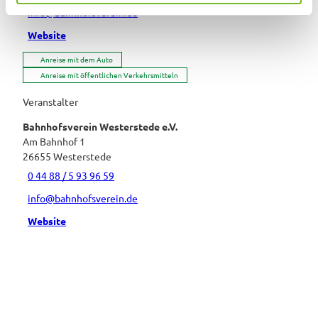
h
info@bahnhofsverein.de
l
Website
Anreise mit dem Auto
Anreise mit öffentlichen Verkehrsmitteln
Veranstalter
Bahnhofsverein Westerstede e.V.
Am Bahnhof 1
26655
Westerstede
0 44 88 / 5 93 96 59
info@bahnhofsverein.de
Website