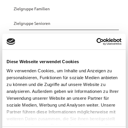
Zielgruppe Familien
Zielgruppe Senioren
Sprachkenntnisse
Deutsch, Schwedisch
Preisinformationen
Diese Webseite verwendet Cookies
Preise folgen..
Wir verwenden Cookies, um Inhalte und Anzeigen zu
personalisieren, Funktionen für soziale Medien anbieten
Organisation
zu können und die Zugriffe auf unsere Website zu
Stadt Westerstede
analysieren. Außerdem geben wir Informationen zu Ihrer
Verwendung unserer Website an unsere Partner für
Lizenz (Stammdaten)
soziale Medien, Werbung und Analysen weiter. Unsere
Partner führen diese Informationen möglicherweise mit
Stadt Westerstede
weiteren Daten zusammen, die Sie ihnen bereitgestellt
haben oder die sie im Rahmen Ihrer Nutzung der Dienste