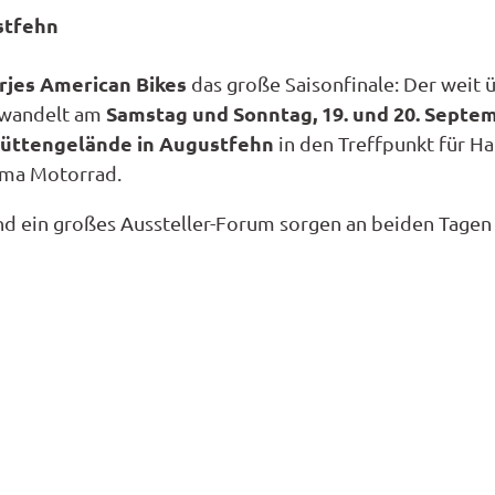
t
en
en
stfehn
n
nale
nbestellung
ns
unftsübersicht
t
e
litäten
rjes American Bikes
das große Saisonfinale: Der weit 
refrei
s
Samstag und Sonntag, 19. und 20. Septe
wandelt am
onomie
d
a
üttengelände in Augustfehn
in den Treffpunkt für Ha
ücktrittsversicherung
t
nwohnungen
hema Motorrad.
se
a
nhäuser
d ein großes Aussteller-Forum sorgen an beiden Tagen 
kt
ng
n
mobil
halangebote