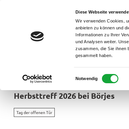
Z
u
Diese Webseite verwende
DE
Menü
Buchen
m
Webcam
Suche
Wir verwenden Cookies, um
I
anbieten zu können und di
n
Informationen zu Ihrer Ve
und Analysen weiter. Unse
h
zusammen, die Sie ihnen b
a
gesammelt haben.
l
t
Ammerland Touristik
E
Notwendig
Region &
i
Urlaubso
n
Herbsttreff 2026 bei Börjes
w
Urlau
i
Rad
im
l
&
Tag der offenen Tür
Überbl
l
Aktiv
i
Apen