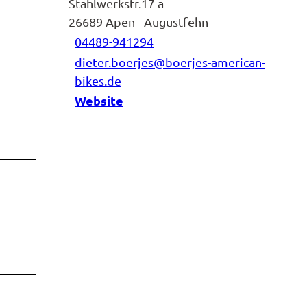
Stahlwerkstr.17 a
26689
Apen
- Augustfehn
04489-941294
dieter.boerjes@boerjes-american-
bikes.de
Website