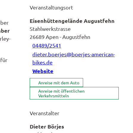
Veranstaltungsort
Eisenhüttengelände Augustfehn
über
Stahlwerkstrasse
mber
26689
Apen
- Augustfehn
rley-
04489/2541
dieter.boerjes@boerjes-american-
für
bikes.de
Website
Anreise mit dem Auto
Anreise mit öffentlichen
Verkehrsmitteln
Veranstalter
Dieter Börjes