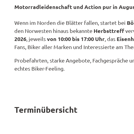
ktivitä
Them
offen
Motorradleidenschaft und Action pur in Augu
Radwa
en
Regio
Karte
Garte
Unterk
derkar
Famili
Spezia
Bö
Wenn im Norden die Blätter fallen, startet bei
en
Barrie
n- und
Hotel
Herbsttreff
den Norwesten hinaus bekannte
ver
Gastr
Fahrra
Kinder
2026
von 10:00 bis 17:00 Uhr
Eisenh
, jeweils
, das
Reiser
verleih
ktivitä
Ferie
Fans, Biker aller Marken und Interessierte am T
en
E-Bike-
Anrei
Ladest
Ferie
Probefahrten, starke Angebote, Fachgespräche un
tionen
echtes Biker-Feeling.
Konta
Campi
ADFC
und
Route
Reise
paten
Pausc
Terminübersicht