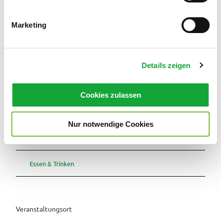
Lizenz (Stammdaten)
i
g
Apen-Touristik
Marketing
u
n
g
Details zeigen
s
a
u
Cookies zulassen
In der Nähe
s
Auf der Karte anschauen
w
Nur notwendige Cookies
a
h
Veranstaltung
l
Essen & Trinken
Veranstaltungsort