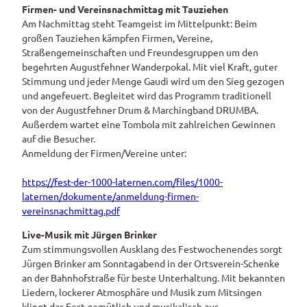
Firmen- und Vereinsnachmittag mit Tauziehen
Pauschalangebote
Am Nachmittag steht Teamgeist im Mittelpunkt: Beim
großen Tauziehen kämpfen Firmen, Vereine,
Straßengemeinschaften und Freundesgruppen um den
begehrten Augustfehner Wanderpokal. Mit viel Kraft, guter
Stimmung und jeder Menge Gaudi wird um den Sieg gezogen
und angefeuert. Begleitet wird das Programm traditionell
von der Augustfehner Drum & Marchingband DRUMBA.
Außerdem wartet eine Tombola mit zahlreichen Gewinnen
auf die Besucher.
Anmeldung der Firmen/Vereine unter:
https://fest-der-1000-laternen.com/files/1000-
laternen/dokumente/anmeldung-firmen-
vereinsnachmittag.pdf
Live-Musik mit Jürgen Brinker
Zum stimmungsvollen Ausklang des Festwochenendes sorgt
Jürgen Brinker am Sonntagabend in der Ortsverein-Schenke
an der Bahnhofstraße für beste Unterhaltung. Mit bekannten
Liedern, lockerer Atmosphäre und Musik zum Mitsingen
klingt das Fest gemütlich und musikalisch aus.