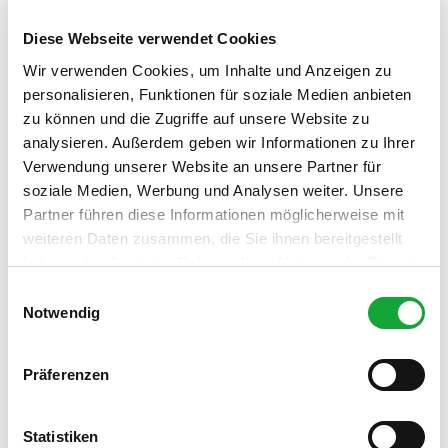
für Kinder (jedes Alter)
Diese Webseite verwendet Cookies
Kinderwagentauglich
Wir verwenden Cookies, um Inhalte und Anzeigen zu
personalisieren, Funktionen für soziale Medien anbieten
Zahlungsmöglichkeiten
zu können und die Zugriffe auf unsere Website zu
Barzahlung vor Ort
analysieren. Außerdem geben wir Informationen zu Ihrer
Verwendung unserer Website an unsere Partner für
Preisinformationen
soziale Medien, Werbung und Analysen weiter. Unsere
Partner führen diese Informationen möglicherweise mit
kostenfrei
weiteren Daten zusammen, die Sie ihnen bereitgestellt
Preise vor Ort
haben oder die sie im Rahmen Ihrer Nutzung der Dienste
gesammelt haben.
E
Ansprechpartner:in
Notwendig
i
Yvonne Möllmann-Hüsing
n
w
Präferenzen
Organisation
i
Verkehrsverein in der Gemeinde Apen e.V.
l
l
Statistiken