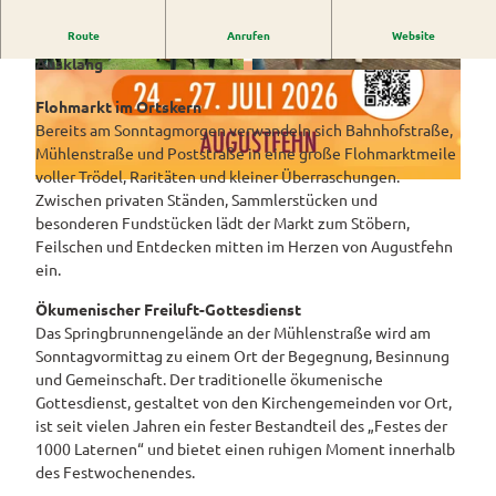
Westerstede
ngebote
Überblick
und Navigation
Alle
Route
Anrufen
Website
Sonntag – Flohmarkt, Gemeinschaft & musikalischer
Veranstaltungen
Themen
Wiefelstede
Parklandschaft
Rennradtouren
& Führungen
Ausklang
Alle Themen
Sehenswürdigkeiten
© Orga Team "Fest der 1000 Laternen" |
© Orga Team "Fest der 1000 Laternen" |
CC-BY-SA
CC-BY-SA
Übersicht
Rhododendronblüte
Wanderwege
Park der Gärten
Flohmarkt im Ortskern
Service
Freizeit
Bereits am Sonntagmorgen verwandeln sich Bahnhofstraße,
Rhododendron
Veranstaltungskalender
Landschaftsfenster
Service
Alle
Alle
Mühlenstraße und Poststraße in eine große Flohmarktmeile
park Hobbie
Alle
Hörstationen
Theme
Buchen
Themen
voller Trödel, Raritäten und kleiner Überraschungen.
Führungen
Rhododendron
Tage
Theme
© Orga Team "Fest der 1000 Laternen" |
CC-BY-SA
n
Zwischen privaten Ständen, Sammlerstücken und
park Gristede
des
Alle
Gesundheit
n
Prospektbestellung
STADTRADELN
Wasser
besonderen Fundstücken lädt der Markt zum Stöbern,
offenen
Themen
Radwa
aktivitä
Feilschen und Entdecken mitten im Herzen von Augustfehn
Regionale
Gartens
Kartenbestellung
nderkar
ten
ein.
Unterkunftsübersicht
Spezialitäten
ten
Familie
Barrierefrei
Ökumenischer Freiluft-Gottesdienst
Fahrrad
Hotels
Gastronomie
n- und
Das Springbrunnengelände an der Mühlenstraße wird am
verleih
Kindera
Reiserücktrittsversicherung
Sonntagvormittag zu einem Ort der Begegnung, Besinnung
Ferienwohnungen
E-Bike-
ktivität
und Gemeinschaft. Der traditionelle ökumenische
Ladesta
Anreise
en
Ferienhäuser
Gottesdienst, gestaltet von den Kirchengemeinden vor Ort,
tionen
ist seit vielen Jahren ein fester Bestandteil des „Festes der
Kontakt
ADFC
Camping
1000 Laternen“ und bietet einen ruhigen Moment innerhalb
Routen
und
des Festwochenendes.
paten
Reisemobil