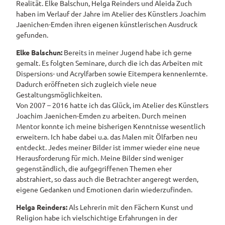
Realität. Elke Balschun, Helga Reinders und Aleida Zuch
haben im Verlauf der Jahre im Atelier des Künstlers Joachim
Pauschalangebote
Jaenichen-Emden ihren eigenen künstlerischen Ausdruck
gefunden.
Elke Balschun:
Bereits in meiner Jugend habe ich gerne
gemalt. Es folgten Seminare, durch die ich das Arbeiten mit
Dispersions- und Acrylfarben sowie Eitempera kennenlernte.
Dadurch eröffneten sich zugleich viele neue
Gestaltungsmöglichkeiten.
Von 2007 – 2016 hatte ich das Glück, im Atelier des Künstlers
Joachim Jaenichen-Emden zu arbeiten. Durch meinen
Mentor konnte ich meine bisherigen Kenntnisse wesentlich
erweitern. Ich habe dabei u.a. das Malen mit Ölfarben neu
entdeckt. Jedes meiner Bilder ist immer wieder eine neue
Herausforderung für mich. Meine Bilder sind weniger
gegenständlich, die aufgegriffenen Themen eher
abstrahiert, so dass auch die Betrachter angeregt werden,
eigene Gedanken und Emotionen darin wiederzufinden.
Helga Reinders:
Als Lehrerin mit den Fächern Kunst und
Religion habe ich vielschichtige Erfahrungen in der