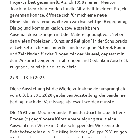
Projektarbeit gesammelt. Als ich 1998 meinen Mentor
Joachim Jaenichen-Emden für die Mitarbeit in einem Projekt
gewinnen konnte, öffnete sich für mich eine neue
Dimension des Lernens, die von wechselseitiger Begegnung,
Dialog und Kommunikation, sowie streitbaren
Auseinandersetzungen mit der Malerei geprägt war. Neben
den vielen Projekten „Kunst und Religion“ in der Schulpraxis
entwickelte ich kontinuierlich meine eigene Malerei. Raum
und Zeit finden für das Ringen mit der Malerei, gepaart mit
dem Anspruch, eigenen Erfahrungen und Gedanken Ausdruck
zu geben, ist mir bis heute wichtig.
27.9. – 18.10.2026
Diese Ausstellung ist die Wiederaufnahme der ursprünglich
vom 8.3. bis 29.3.2020 geplanten Ausstellung, die pandemie-
bedingt nach der Vernissage abgesagt werden musste.
Die 1993 vom Moormerländer Künstler Joachim Jaenichen-
Emden (†) gegründete Künstlervereinigung stellt eine
Auswahl ihrer Werke im Güterschuppen des Westersteder
Bahnhofsvereins aus. Die Mitglieder der „Gruppe ’93“ zeigen
Werke, in denen sie sich kritisch mit der Welt und