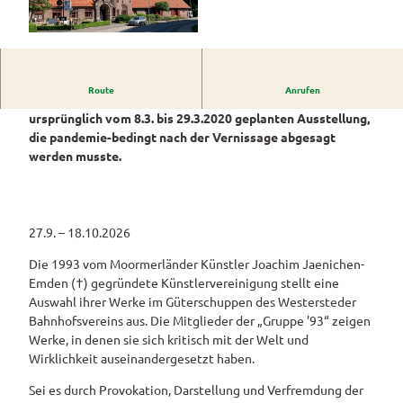
Westerstede
ngebote
Überblick
und Navigation
Alle
Veranstaltungen
Themen
Wiefelstede
©
CC0
Parklandschaft
Rennradtouren
& Führungen
Alle Themen
Sehenswürdigkeiten
Übersicht
Rhododendronblüte
Wanderwege
Park der Gärten
Route
Anrufen
Service
Diese Ausstellung ist die Wiederaufnahme der
Freizeit
Rhododendron
Veranstaltungskalender
Landschaftsfenster
Service
ursprünglich vom 8.3. bis 29.3.2020 geplanten Ausstellung,
Alle
Alle
park Hobbie
Alle
Hörstationen
die pandemie-bedingt nach der Vernissage abgesagt
Theme
Buchen
Themen
Führungen
Rhododendron
Tage
Theme
werden musste.
n
park Gristede
des
Alle
Gesundheit
n
Prospektbestellung
STADTRADELN
Wasser
offenen
Themen
Radwa
aktivitä
Regionale
Gartens
Kartenbestellung
nderkar
ten
Unterkunftsübersicht
Spezialitäten
ten
27.9. – 18.10.2026
Familie
Barrierefrei
Fahrrad
Hotels
Gastronomie
n- und
Die 1993 vom Moormerländer Künstler Joachim Jaenichen-
verleih
Kindera
Reiserücktrittsversicherung
Emden (†) gegründete Künstlervereinigung stellt eine
Ferienwohnungen
E-Bike-
ktivität
Auswahl ihrer Werke im Güterschuppen des Westersteder
Ladesta
Anreise
en
Bahnhofsvereins aus. Die Mitglieder der „Gruppe ’93“ zeigen
Ferienhäuser
tionen
Werke, in denen sie sich kritisch mit der Welt und
Kontakt
ADFC
Wirklichkeit auseinandergesetzt haben.
Camping
Routen
und
Sei es durch Provokation, Darstellung und Verfremdung der
paten
Reisemobil