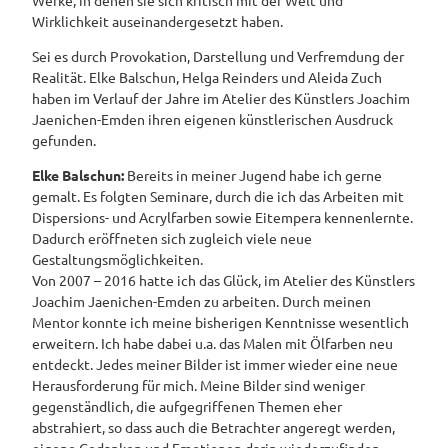
Wirklichkeit auseinandergesetzt haben.
Sei es durch Provokation, Darstellung und Verfremdung der
Realität. Elke Balschun, Helga Reinders und Aleida Zuch
haben im Verlauf der Jahre im Atelier des Künstlers Joachim
Jaenichen-Emden ihren eigenen künstlerischen Ausdruck
gefunden.
Elke Balschun:
Bereits in meiner Jugend habe ich gerne
gemalt. Es folgten Seminare, durch die ich das Arbeiten mit
Dispersions- und Acrylfarben sowie Eitempera kennenlernte.
Dadurch eröffneten sich zugleich viele neue
Gestaltungsmöglichkeiten.
Von 2007 – 2016 hatte ich das Glück, im Atelier des Künstlers
Joachim Jaenichen-Emden zu arbeiten. Durch meinen
Mentor konnte ich meine bisherigen Kenntnisse wesentlich
erweitern. Ich habe dabei u.a. das Malen mit Ölfarben neu
entdeckt. Jedes meiner Bilder ist immer wieder eine neue
Herausforderung für mich. Meine Bilder sind weniger
gegenständlich, die aufgegriffenen Themen eher
abstrahiert, so dass auch die Betrachter angeregt werden,
eigene Gedanken und Emotionen darin wiederzufinden.