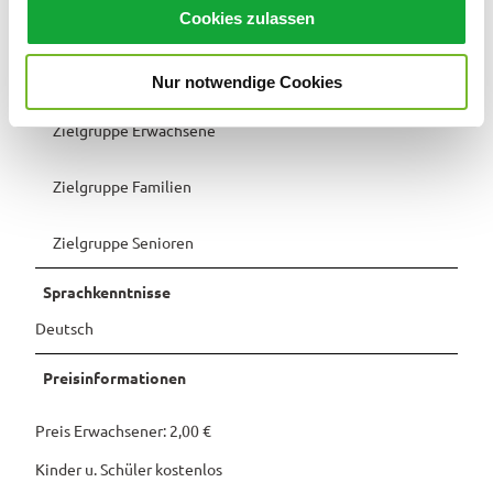
u
für jedes Wetter
Cookies zulassen
s
w
Zielgruppe Jugendliche
Nur notwendige Cookies
a
h
Zielgruppe Erwachsene
l
Zielgruppe Familien
Zielgruppe Senioren
Sprachkenntnisse
Deutsch
Preisinformationen
Preis Erwachsener: 2,00 €
Kinder u. Schüler kostenlos