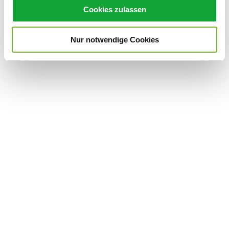
u
Cookies zulassen
info@ammerlaender-bauernhaus.de
s
w
Website
Nur notwendige Cookies
a
h
l