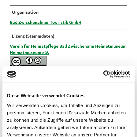
Pauschalangebote
Organisation
Bad Zwischenahner Touristik GmbH
Lizenz (Stammdaten)
Verein für Heimatpflege Bad Zwischenahn Heimatmuseum
Heimatmuseum e.V.
Diese Webseite verwendet Cookies
In der Nähe
Auf der Karte anschauen
Wir verwenden Cookies, um Inhalte und Anzeigen zu
personalisieren, Funktionen für soziale Medien anbieten
zu können und die Zugriffe auf unsere Website zu
Veranstaltung
analysieren. Außerdem geben wir Informationen zu Ihrer
Verwendung unserer Website an unsere Partner für