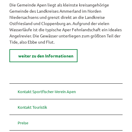
Anreise
Die Gemeinde Apen liegt als kleinste kreisangehörige
Ferienhäuser
Gemeinde des Landkreises Ammerland im Norden
Kontakt
Camping
Niedersachsens und grenzt direkt an die Landkreise
und
Ostfriesland und Cloppenburg an. Aufgrund der vielen
Reisemobil
Wasserläufe ist die typische Aper Fehnlandschaft ein ideales
Angelrevier. Die Gewässer unterliegen zum größten Teil der
Pauschalangebote
Tide, also Ebbe und Flut.
weiter zu den Informationen
Kontakt Sportfischer-Verein Apen
Kontakt Touristik
Preise