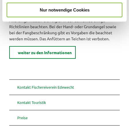
w
Das Angelangebot in Edewecht ist groß und der Küstenkanal
Nur notwendige Cookies
a
und die Aue sowie Teiche bieten einige Angelmöglichkeiten.
h
Allerdings müssen die Angler in der Gemeinde einige
l
Richtlinien beachten. Bei der Hand- oder Grundangel sowie
bei der Fangbeschränkung gibt es Vorgaben die beachtet
werden müssen. Das Anfüttern an Teichen ist verboten.
weiter zu den Informationen
Kontakt Fischereiverein Edewecht
Kontakt Touristik
Preise