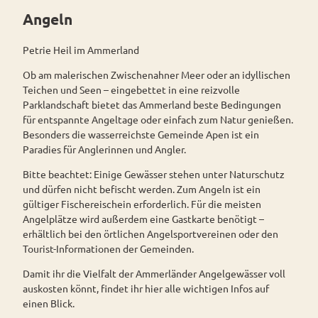
Westerstede
ngebote
Überblick
und Navigation
Angeln
Alle
Themen
Wiefelstede
Parklandschaft
Rennradtouren
Petrie Heil im Ammerland
Alle Themen
Sehenswürdigkeiten
Rhododendronblüte
Wanderwege
Park der Gärten
Ob am malerischen Zwischenahner Meer oder an idyllischen
Rhododendron
Freizeit
Teichen und Seen – eingebettet in eine reizvolle
Landschaftsfenster
Service
park Hobbie
Parklandschaft bietet das Ammerland beste Bedingungen
Alle
Alle
Rhododendron
Tage
für entspannte Angeltage oder einfach zum Natur genießen.
Theme
Theme
park Gristede
des
Besonders die wasserreichste Gemeinde Apen ist ein
n
n
offenen
Paradies für Anglerinnen und Angler.
Radwa
Wasser
Gartens
nderkar
aktivitä
Bitte beachtet: Einige Gewässer stehen unter Naturschutz
ten
ten
und dürfen nicht befischt werden. Zum Angeln ist ein
Fahrrad
Familie
gültiger Fischereischein erforderlich. Für die meisten
verleih
n- und
Angelplätze wird außerdem eine Gastkarte benötigt –
Kindera
E-Bike-
erhältlich bei den örtlichen Angelsportvereinen oder den
ktivität
Ladesta
Tourist-Informationen der Gemeinden.
en
tionen
Damit ihr die Vielfalt der Ammerländer Angelgewässer voll
ADFC
Hörstationen
auskosten könnt, findet ihr hier alle wichtigen Infos auf
Routen
einen Blick.
paten
Gesundheit