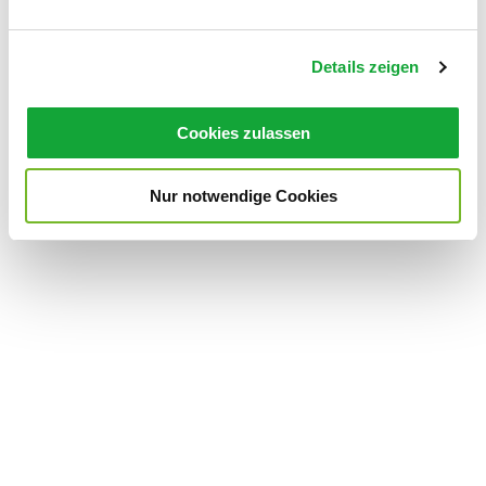
n
g
Details zeigen
s
a
u
Cookies zulassen
s
w
Nur notwendige Cookies
a
h
l