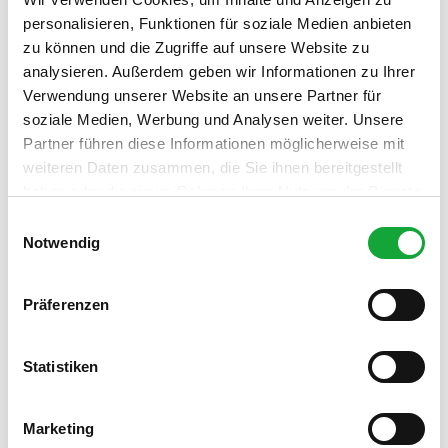
personalisieren, Funktionen für soziale Medien anbieten
zu können und die Zugriffe auf unsere Website zu
analysieren. Außerdem geben wir Informationen zu Ihrer
Verwendung unserer Website an unsere Partner für
soziale Medien, Werbung und Analysen weiter. Unsere
Partner führen diese Informationen möglicherweise mit
weiteren Daten zusammen, die Sie ihnen bereitgestellt
haben oder die sie im Rahmen Ihrer Nutzung der Dienste
gesammelt haben.
E
Notwendig
i
n
w
Präferenzen
i
l
l
Statistiken
i
g
Marketing
u